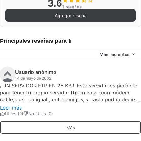
3.6
1 reseñas
Agregar reseña
Principales reseñas para ti
Más recientes
Usuario anónimo
14 de mayo de 2002
¡¡UN SERVIDOR FTP EN 25 KB!!. Este servidor es perfecto
para tener tu propio servidor ftp en casa (con módem,
cable, adsl, da igual), entre amigos, y hasta podría decirse
que de manera profesional. ¡es un solo ejecutable!, que
Leer más
apenas consume recursos (sólo lo veréis en la pantalla del
Útiles (0)
No útiles (0)
administrador de tareas). En la página del autor se
encuentra la versión 3.13. (y desarrollando la 4.0, que
Más
según cuentan contará con muchas de las opciones de los