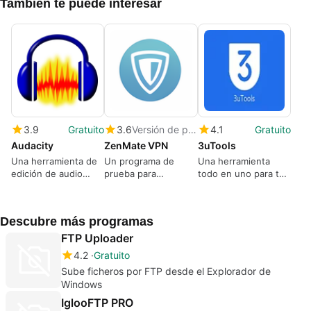
También te puede interesar
3.9
Gratuito
3.6
Versión de prueba
4.1
Gratuito
Audacity
ZenMate VPN
3uTools
Una herramienta de
Un programa de
Una herramienta
edición de audio
prueba para
todo en uno para tu
poderosa
Windows‚ por
iPhone, iPad o iPod
ZenMate
Touch
Descubre más programas
FTP Uploader
4.2
Gratuito
Sube ficheros por FTP desde el Explorador de
Windows
IglooFTP PRO