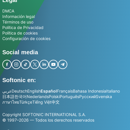
DMCA
Información legal
Términos de uso
Política de Privacidad
Política de cookies
Configuración de cookies
Social media
Softonic en:
عربي
Deutsch
English
Español
Français
Bahasa Indonesia
Italiano
日本語
한국어
Nederlands
Polski
Português
Русский
Svenska
ภาษาไทย
Türkçe
Tiếng Việt
中文
Copyright SOFTONIC INTERNATIONAL S.A.
© 1997–2026 — Todos los derechos reservados