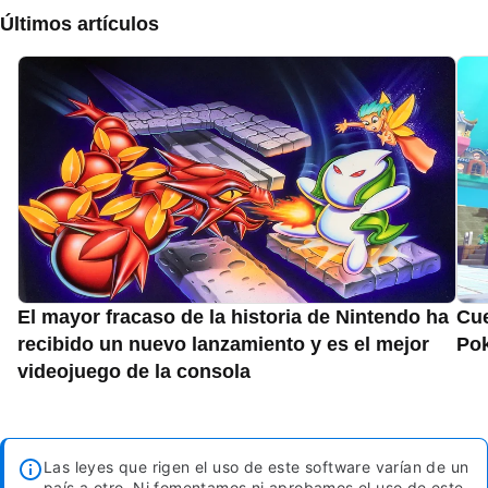
Últimos artículos
El mayor fracaso de la historia de Nintendo ha
Cue
recibido un nuevo lanzamiento y es el mejor
Pok
videojuego de la consola
Las leyes que rigen el uso de este software varían de un
país a otro. Ni fomentamos ni aprobamos el uso de este